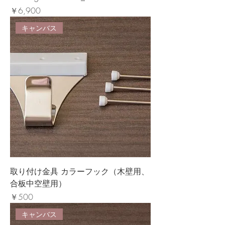
価格
￥6,900
キャンバス
取り付け金具 カラーフック（木壁用、
合板中空壁用）
価格
￥500
キャンバス