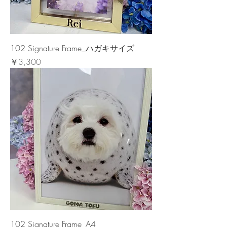
102 Signature Frame_ハガキサイズ
価格
￥3,300
102 Signature Frame_A4