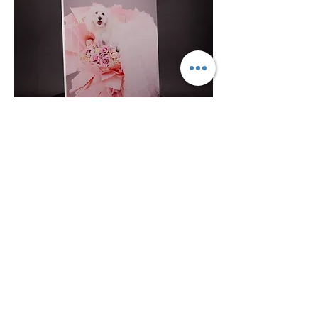
キャンバス印刷 F10号
価格
￥18,000