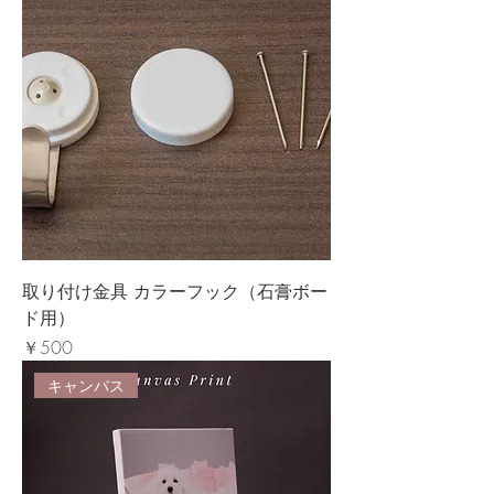
取り付け金具 カラーフック（石膏ボー
ド用）
価格
￥500
キャンバス