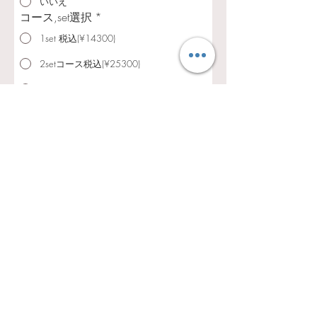
いいえ
コース,set選択
*
1set 税込(¥14300)
2setコース税込(¥25300)
3セットコース税込(¥33000)
1セット+家族写真税込(¥41800)
2セット+家族写真税込(¥52800)
3セット+家族写真税込(¥60500)
常設set
Birthday Bouquet
Birthday Blossom
Blooming in my garden
Portraits in light
In Living color