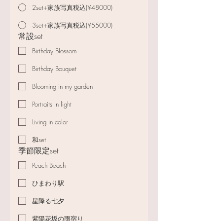
2set+家族写真税込(¥48000)
3set+家族写真税込(¥55000)
常設set
Birthday Blossom
Birthday Bouquet
Blooming in my garden
Portraits in light
Living in color
和set
季節限定set
Peach Beach
ひまわり駅
星降る七夕
紫陽花坂の雨宿り