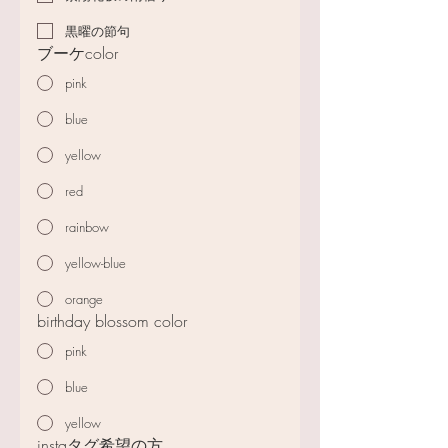
黒曜の節句
ブーケcolor
pink
blue
yellow
red
rainbow
yellow-blue
orange
birthday blossom color
pink
blue
yellow
instaタグ希望の方