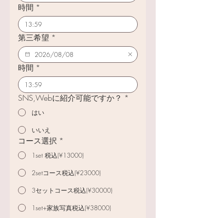
時間
*
:
第三希望
*
時間
*
:
SNS,Webに紹介可能ですか？
*
はい
いいえ
コース選択
*
1set 税込(¥13000)
2setコース税込(¥23000)
3セットコース税込(¥30000)
1set+家族写真税込(¥38000)