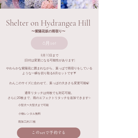
Shelter on Hydrangea Hill
〜紫陽花坂の雨宿り〜​
6月set
8月10日まで
(日付は変更になる可能性があります)
やわらかな紫陽花に囲まれながら、葉っぱで雨宿りをしている
ような一瞬を切り取る6月セットです☔️
わんこのサイズに合わせて、葉っぱの大きさも変更可能🍃​
通常リタッチは何枚でも対応可能。
さらに20枚まで、雨のエフェクトリタッチを追加できます✨
小型犬〜大型犬まで可能
小物レンタル無料
雨加工約20枚
このsetで予約する