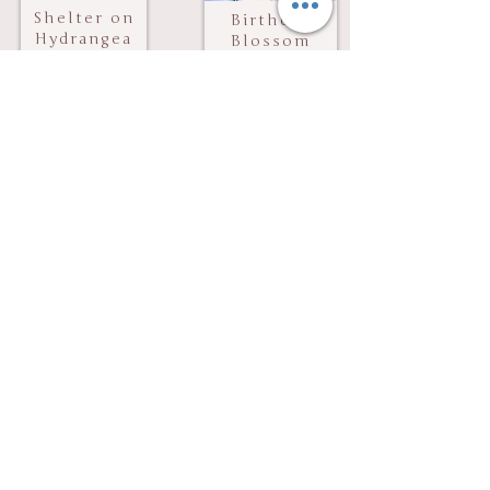
Shelter on
Birthday
Hydrangea
Blossom
Hill
予約する
LINEで相談する
他の季節限定setを見る
星降る七夕
黒曜の節句