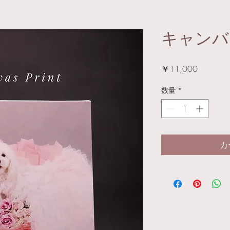
キャンバ
価
￥11,000
格
数量
*
カ